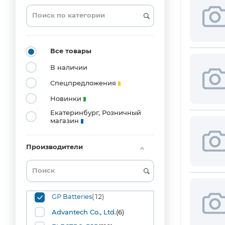
0201
(3)
0204_MELF
(1)
0402
Все товары
(20)
В наличии
0603
(53)
Спецпредложения
0804
Новинки
(1)
Екатеринбург, Розничный
0805
магазин
(42)
1008
(1)
Производители
1206
(36)
1210
(10)
1515
GP Batteries
(12)
(1)
Advantech Co., Ltd.
(6)
1808