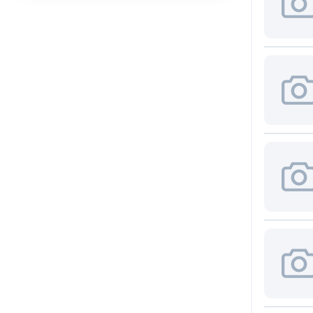
Axial
(6)
ABLIC U.S.A. Inc.
(2)
CDIP14
ABRACON LLC
(24)
(1)
Accord Co., Ltd
(35)
CDIP16
(2)
AccordTec
(1)
CDIP28
ACE
(1)
(1)
D2PAK/TO263
Acrel Co., Ltd
(1)
(5)
AcSiP Technology Corp
(2)
D2PAK/TO263-
5
Actec
(2)
(1)
ACV
(1)
D2PAK/TO263-
7
Adactus AB
(10)
(1)
Adafruit Industries, LLC
(89)
DB1
(1)
Adam Technologies
(4)
DFN10
ADDA USA Co.
(2)
(5)
ADDtek Corp.
(3)
DFN12
(1)
Adels-Contact
Elektrotechnische Fabrik
(4)