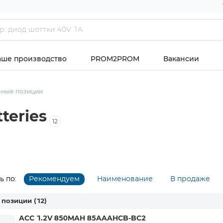
аше производство
PROM2PROM
Вакансии
зные позиции
teries
12
 по:
Рекомендуем
Наименование
В продаже
 позиции
(12)
ACC 1.2V 850MAH 85AAAHCB-BC2