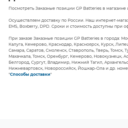
AH Electronic Science &
DIP6
Technology Co.,
(1)
Посмотреть Заказные позиции GP Batteries в магазине
(2)
Ai-Thinker Co., Ltd.
(6)
DIP8
Осуществляем доставку по России. Наш интернет-мага
(7)
AIC Tech
(1)
EMS, Boxberry, DPD. Сроки и стоимость доступны при о
DO15
Aihua Group
(73)
(3)
При заказе Заказные позиции GP Batteries в города: Мо
Aimtec Inc.
(24)
DO201
Калуга, Кемерово, Краснодар, Красноярск, Курск, Липе
(9)
AIPULNION
(3)
Самара, Саратов, Смоленск, Ставрополь, Тверь, Томск, Т
DO213AB/MELF
Махачкала, Томск, Оренбург, Кемерово, Новокузнецк, Ас
AiT Semiconductor Inc.
(1)
(3)
Белгород, Сургут, Владимир, Нижний Тагил, Архангельск
Akusense
(1)
DO214AA/SMB
Нижневартовск, Новороссийск, Йошкар-Ола и др. номер
(8)
Alinx Electronic Limited
(2)
"
Способы доставки
"
DO214AB/SMC
All Power Semiconductor
(12)
Co.,Ltd
(1)
DO214AC/SMA
All Sensors Corp.
(1)
(16)
DO218AB
Allegro Microsystems, Inc.
(9)
(1)
Alliance Memory. Inc
(54)
DO219AB/SMF
Allwinner Technology
(4)
(1)
DO41
ALLYSTAR Technology
(2)