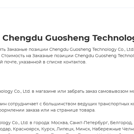
Chengdu Guosheng Technology
ь Заказные позиции Chengdu Guosheng Technology Co., Ltd
оимость на Заказные позиции Chengdu Guosheng Technology
 почте, указанной в списке контактов.
ogy Co., Ltd. в магазине или забрать заказ самовывозом м
зин сотрудничает с большинством ведущих транспортных ко
формлении заказа или на странице товара.
gy Co., Ltd. в города: Москва, Санкт-Петербург, Белгород,
снодар, Красноярск, Курск, Липецк, Минск, Набережные Чел