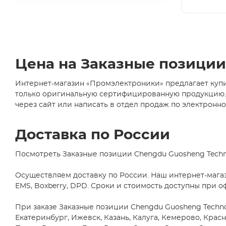
Axial
Abiko Norsk A/S
(1)
(6)
ABLIC U.S.A. Inc.
(2)
CDIP14
(1)
ABRACON LLC
(24)
CDIP16
Accord Co., Ltd
(35)
(2)
Цена на Заказные позиции 
AccordTec
(1)
CDIP28
(1)
ACE
(1)
Интернет-магазин «Промэлектроники» предлагает купит
D2PAK/TO263
Acrel Co., Ltd
(1)
(5)
только оригинальную сертифицированную продукцию. Ст
через сайт или написать в отдел продаж по электронной
D2PAK/TO263-
AcSiP Technology Corp
(2)
5
Actec
(2)
(1)
Доставка по России
D2PAK/TO263-
ACV
(1)
7
Adactus AB
(10)
(1)
Посмотреть Заказные позиции Chengdu Guosheng Technol
DB1
Adafruit Industries, LLC
(89)
(1)
Осуществляем доставку по России. Наш интернет-мага
Adam Technologies
(4)
EMS, Boxberry, DPD. Сроки и стоимость доступны при о
DFN10
ADDA USA Co.
(2)
(5)
При заказе Заказные позиции Chengdu Guosheng Technolo
DFN12
ADDtek Corp.
(3)
(1)
Екатеринбург, Ижевск, Казань, Калуга, Кемерово, Кра
Adels-Contact