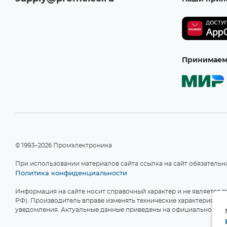
DIP6
AH Electronic Science &
(2)
Technology Co.,
(1)
DIP8
Ai-Thinker Co., Ltd.
(6)
(7)
AIC Tech
(1)
DO15
Принимаем 
(3)
Aihua Group
(73)
DO201
Aimtec Inc.
(24)
(9)
AIPULNION
(3)
DO213AB/MELF
(3)
AiT Semiconductor Inc.
(1)
DO214AA/SMB
Akusense
(1)
(8)
Alinx Electronic Limited
(2)
DO214AB/SMC
©1993–2026 Промэлектроника
(12)
All Power Semiconductor
Co.,Ltd
(1)
DO214AC/SMA
При использовании материалов сайта ссылка на сайт обязательн
(16)
All Sensors Corp.
(1)
Политика конфиденциальности
DO218AB
Allegro Microsystems, Inc.
(9)
(1)
Информация на сайте носит справочный характер и не является пу
Alliance Memory. Inc
(54)
РФ). Производитель вправе изменять технические характеристики
DO219AB/SMF
(1)
уведомления. Актуальные данные приведены на официальном сай
Allwinner Technology
(4)
DO41