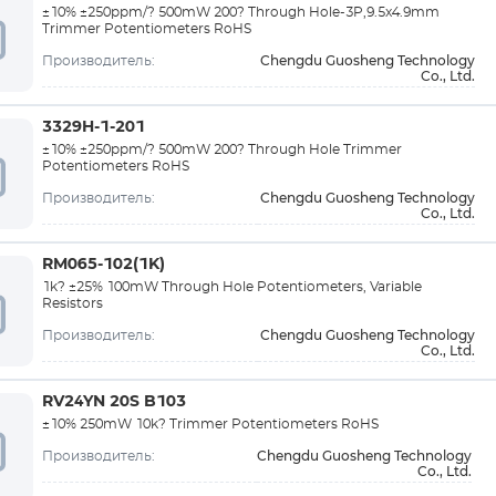
±10% ±250ppm/? 500mW 200? Through Hole-3P,9.5x4.9mm
Trimmer Potentiometers RoHS
Chengdu Guosheng Technology
Производитель:
Co., Ltd.
3329H-1-201
±10% ±250ppm/? 500mW 200? Through Hole Trimmer
Potentiometers RoHS
Chengdu Guosheng Technology
Производитель:
Co., Ltd.
RM065-102(1K)
1k? ±25% 100mW Through Hole Potentiometers, Variable
Resistors
Chengdu Guosheng Technology
Производитель:
Co., Ltd.
RV24YN 20S B103
±10% 250mW 10k? Trimmer Potentiometers RoHS
Chengdu Guosheng Technology
Производитель:
Co., Ltd.