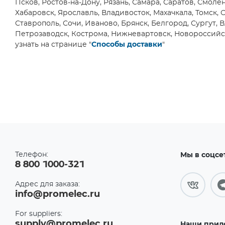
Псков, Ростов-на-Дону, Рязань, Самара, Саратов, Смолен
DFN14
Elektrotechnische Fabrik
(4)
(1)
Хабаровск, Ярославль, Владивосток, Махачкала, Томск, 
ADTEK
(1)
Ставрополь, Сочи, Иваново, Брянск, Белгород, Сургут, 
DFN16
(1)
Advanced Energy
(4)
Петрозаводск, Кострома, Нижневартовск, Новороссийс
узнать на странице "
DFN6
Способы доставки
"
Advanced Micro Devices, Inc.
(4)
(36)
DFN8
Advanced Monolithic
(5)
System
(14)
DIP
Advanced Photonix
(1)
(1)
Advanced Power Electronics
DIP14
Corp.
(1)
(3)
Advanced Sensors
DIP16
Application Technology Co.,
(5)
Ltd.
(1)
DIP20
Advanced Thermal Solutions
Телефон:
Мы в соцсе
(3)
Inc.
(5)
8 800 1000-321
DIP28
AEC Electronics Company,
(3)
Ltd.
(3)
Адрес для заказа:
DIP4
info@promelec.ru
Aeco SRL
(2)
(6)
AEL Crystals
(2)
DIP40
For suppliers:
(3)
Aerosemi Technology
(4)
supply@promelec.ru
Наши прил