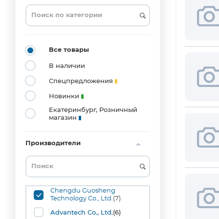
0201
(3)
0204_MELF
(1)
0402
Все товары
(20)
В наличии
0603
(53)
Спецпредложения
0804
Новинки
(1)
Екатеринбург, Розничный
0805
магазин
(42)
1008
(1)
Производители
1206
(36)
1210
(10)
Chengdu Guosheng
1515
Technology Co., Ltd.
(7)
(1)
Advantech Co., Ltd.
(6)
1808