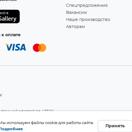
Спецпредложения
Вакансии
Наше производство
Авторам
к оплате
а!
бличной офертой (ст. 437 ГК
 и комплект поставки без
те производителя.
Мы используем файлы cookie для работы сайта.
Принять
Подробнее