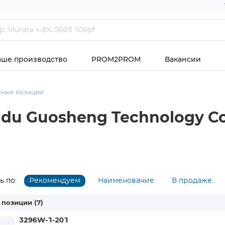
аше производство
PROM2PROM
Вакансии
зные позиции
u Guosheng Technology Co.
 по:
Рекомендуем
Наименование
В продаже
 позиции
(7)
3296W-1-201