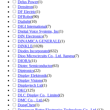
Delus Power
(1)
Densitron
(1)
DF Electric
(1)
DFRobot
(90)
Dialight
(10)
DIGI International
(7)
Digital Voice Systems, Inc
(1)
DIN Electronics
(7)
DINAMICA GENERALE
(1)
DINKLE
(1028)
Diodes Incorporated
(632)
Dioo Microcircuits Co., Ltd. Jiangsu
(7)
DIORA
(11)
Diotec Semiconductor
(63)
Diptronics
(22)
Display Elektronik
(3)
Display Visions
(3)
Displaytech Ltd
(1)
DKC
(125)
DLC Display Co., Limited
(2)
DMC Co.,. Ltd.
(42)
DongChen
(1)
Dongguan Better Electronics Technology Co., Ltd.
(12)