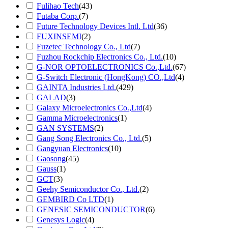
Fulihao Tech
(43)
Futaba Corp.
(7)
Future Technology Devices Intl. Ltd
(36)
FUXINSEMI
(2)
Fuzetec Technology Co., Ltd
(7)
Fuzhou Rockchip Electronics Co., Ltd.
(10)
G-NOR OPTOELECTRONICS Co.,Ltd.
(67)
G-Switch Electronic (HongKong) CO.,Ltd
(4)
GAINTA Industries Ltd.
(429)
GALAD
(3)
Galaxy Microelectronics Co.,Ltd
(4)
Gamma Microelectronics
(1)
GAN SYSTEMS
(2)
Gang Song Electronics Co., Ltd.
(5)
Gangyuan Electronics
(10)
Gaosong
(45)
Gauss
(1)
GCT
(3)
Geehy Semiconductor Co., Ltd.
(2)
GEMBIRD Co LTD
(1)
GENESIC SEMICONDUCTOR
(6)
Genesys Logic
(4)