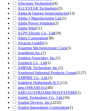
Allwinner Technology
(4)
ALLYSTAR Technology
(2)
Alpha & Omega Semiconductor
(13)
Alpha 3 Manufacturing Ltd.
(1)
Alpha Power Solutions
(2)
Alpha Wire
(11)
ALPS Electric Co., Ltd
(29)
Altera Corporation
(38)
Alvacon GmbH
(1)
Amazing Microelectronic Corp
(3)
Ametherm Inc.
(2)
Amidon Associates, Inc.
(1)
Amotech Co., Ltd
(1)
AMPAK Technology Inc.
(2)
Amphenol Industrial Products Group
(2127)
AMPIRE Co., Ltd.
(2)
Ampleon Netherlands B.V-
(12)
ams-OSRAM AG
(40)
AMS/AUSTRIAMICROSYSTEMS
(1)
Amtek Technology Co., Ltd.
(16)
Analog Devices, Inc.
(2232)
Analog Integrations Corporation
(1)