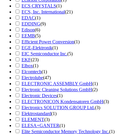
ECS CRYSTALS
(1)
ECS, Inc. International
(21)
EDAC
(1)
EDDING
(9)
Edison
(6)
EEMB
(5)
Efficient Power Conversion
(1)
EGE-Elektronik
(1)
EIC Semiconductor Inc.
(5)
EKF
(23)
Elbox
(1)
Elcomtech
(1)
Electrolube
(47)
ELECTRONIC ASSEMBLY GmbH
(1)
Electronic Cleaning Solutions GmbH
(2)
Electronic Devices
(1)
ELECTRONICON Kondensatoren GmbH
(3)
Electronics SOLUTION GROUP Ltd.
(3)
Elektrostandard
(1)
ELEMENT
(3)
ELESA+GANTER
(1)
Elite Semiconductor Memory Technology Inc.
(1)