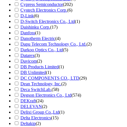
Cypress Semiconductor
(202)
Cystech Electronics Corp.
(6)
D-Link
(6)
D-Switch Electronics Co., Ltd
(1)
Daishinku Corp.
(17)
Danfoss
(1)
Danotherm Electric
(4)
Dapu Telecom Technology Co., Ltd.
(2)
Darkoo Optics Co., Ltd
(5)
Datarex
(3)
Davicom
(2)
DB Products Limited
(1)
DB Unlimited
(1)
DC COMPONENTS CO., LTD
(29)
Dean Technology, Inc.
(2)
Deca SwitchLab.
(58)
Degson Electronics Co., Ltd
(574)
DEKraft
(24)
DELEVAN
(2)
Delixi Group Co.,Ltd
(1)
Delta Electronics
(15)
Deltakip
(2)