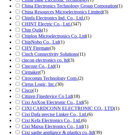
China Electronics Technology Group Corporation
(1)
China Resources Microelectronics Limited
(3)
Chinfa Electronics Ind. Co., Ltd.
(1)
CHINT Electric Co., Ltd.
(347)
Chip Quik
(1)
Chiplon Microelectronics Co.,Ltd
(1)
ChipNobo Co., Ltd
(1)
CHY Firemate
(3)
Cinch Connectivity Solutions
(11)
cincon electronics co. ltd
(3)
Cincoze Co., Ltd
(1)
Cirmaker
(7)
Cirocomm Technology Corp.
(2)
Cirrus Logic, Inc.
(30)
Cisco
(1)
Citizen Finedevice Co Ltd
(18)
Cixi AnXon Electronic Co., Ltd
(5)
CIXI CARDCONN ELECTRONIC CO., LTD
(1)
Cixi Dafa precise Linker Co., Ltd.
(6)
Cixi Kefa Electronics Co., Ltd.
(6)
Cixi Maixu Electronics Co., Ltd
(1)
Cixi sanhe appliance & plastics co.,ltd
(39)