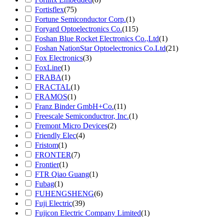
Fortisflex
(75)
Fortune Semiconductor Corp.
(1)
Foryard Optoelectronics Co.
(115)
Foshan Blue Rocket Electronics Co.,Ltd
(1)
Foshan NationStar Optoelectronics Co.Ltd
(21)
Fox Electronics
(3)
FoxLine
(1)
FRABA
(1)
FRACTAL
(1)
FRAMOS
(1)
Franz Binder GmbH+Co.
(11)
Freescale Semiconductror, Inc.
(1)
Fremont Micro Devices
(2)
Friendly Elec
(4)
Fristom
(1)
FRONTER
(7)
Frontier
(1)
FTR Qiao Guang
(1)
Fubag
(1)
FUHENGSHENG
(6)
Fuji Electric
(39)
Fujicon Electric Company Limited
(1)