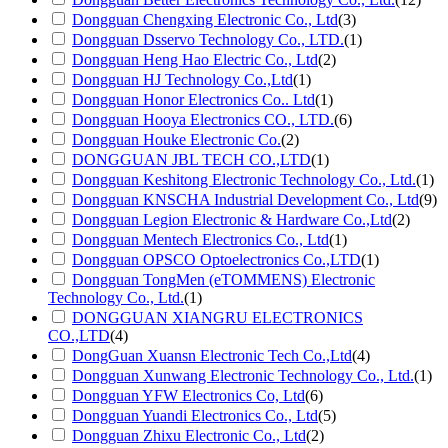
Dongguan Chengxing Electronic Co., Ltd
(3)
Dongguan Dsservo Technology Co., LTD.
(1)
Dongguan Heng Hao Electric Co., Ltd
(2)
Dongguan HJ Technology Co.,Ltd
(1)
Dongguan Honor Electronics Co.. Ltd
(1)
Dongguan Hooya Electronics CO., LTD.
(6)
Dongguan Houke Electronic Co.
(2)
DONGGUAN JBL TECH CO.,LTD
(1)
Dongguan Keshitong Electronic Technology Co., Ltd.
(1)
Dongguan KNSCHA Industrial Development Co., Ltd
(9)
Dongguan Legion Electronic & Hardware Co.,Ltd
(2)
Dongguan Mentech Electronics Co., Ltd
(1)
Dongguan OPSCO Optoelectronics Co.,LTD
(1)
Dongguan TongMen (eTOMMENS) Electronic
Technology Co., Ltd.
(1)
DONGGUAN XIANGRU ELECTRONICS
CO.,LTD
(4)
DongGuan Xuansn Electronic Tech Co.,Ltd
(4)
Dongguan Xunwang Electronic Technology Co., Ltd.
(1)
Dongguan YFW Electronics Co, Ltd
(6)
Dongguan Yuandi Electronics Co., Ltd
(5)
Dongguan Zhixu Electronic Co., Ltd
(2)