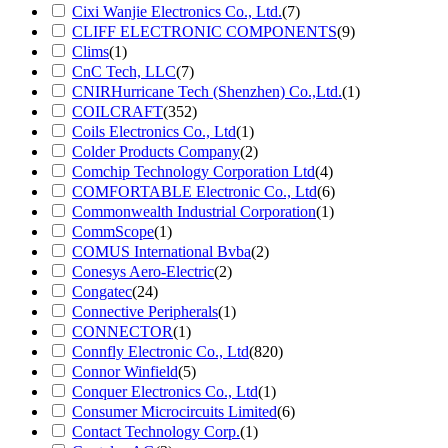
Cixi Wanjie Electronics Co., Ltd.
(7)
CLIFF ELECTRONIC COMPONENTS
(9)
Clims
(1)
CnC Tech, LLC
(7)
CNIRHurricane Tech (Shenzhen) Co.,Ltd.
(1)
COILCRAFT
(352)
Coils Electronics Co., Ltd
(1)
Colder Products Company
(2)
Comchip Technology Corporation Ltd
(4)
COMFORTABLE Electronic Co., Ltd
(6)
Commonwealth Industrial Corporation
(1)
CommScope
(1)
COMUS International Bvba
(2)
Conesys Aero-Electric
(2)
Congatec
(24)
Connective Peripherals
(1)
CONNECTOR
(1)
Connfly Electronic Co., Ltd
(820)
Connor Winfield
(5)
Conquer Electronics Co., Ltd
(1)
Consumer Microcircuits Limited
(6)
Contact Technology Corp.
(1)