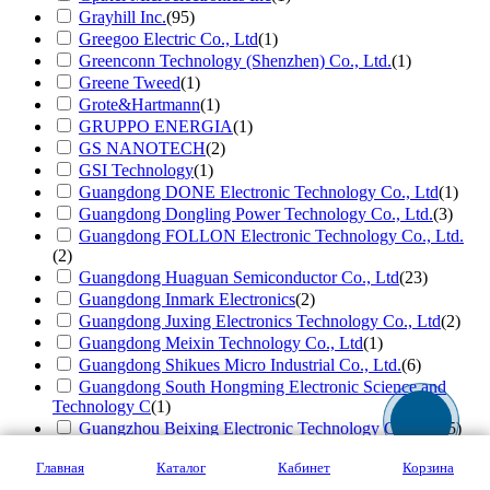
Grayhill Inc.
(95)
Greegoo Electric Co., Ltd
(1)
Greenconn Technology (Shenzhen) Co., Ltd.
(1)
Greene Tweed
(1)
Grote&Hartmann
(1)
GRUPPO ENERGIA
(1)
GS NANOTECH
(2)
GSI Technology
(1)
Guangdong DONE Electronic Technology Co., Ltd
(1)
Guangdong Dongling Power Technology Co., Ltd.
(3)
Guangdong FOLLON Electronic Technology Co., Ltd.
(2)
Guangdong Huaguan Semiconductor Co., Ltd
(23)
Guangdong Inmark Electronics
(2)
Guangdong Juxing Electronics Technology Co., Ltd
(2)
Guangdong Meixin Technology Co., Ltd
(1)
Guangdong Shikues Micro Industrial Co., Ltd.
(6)
Guangdong South Hongming Electronic Science and
Technology C
(1)
Guangzhou Beixing Electronic Technology Co., Ltd
(5)
Guangzhou Gaoya InfoTech Co., Ltd
(1)
Главная
Каталог
Кабинет
Корзина
Guangzhou HengWei Electronics Accessories Trading