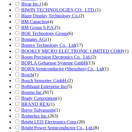
Bivar Inc.
(14)
BIWIN TECHNOLOGIES CO., LTD.
(1)
Blaze Display Technology Co.
(2)
BM Capacitor
(4)
BM Group S.P.A.
(5)
BOE Technology Group
(6)
Bomatec AG
(1)
Bonrex Technology Co., Ltd
(17)
BOOKLY MICRO ELECTRONIC LIMITED CORP
(1)
Boom Precision Electronics Co., Ltd.
(2)
BOPLA Gehaeuse Systeme GmbH
(13)
BORN Semiconductor (Shenzhen) Co., Ltd
(1)
Bosch
(1)
Bosch Sensortec GmbH.
(2)
Bothhand Enterprise Inc
(5)
Bourns Inc.
(917)
Brady Corporation
(1)
BRAND REX
(1)
Breve Tufvassons
(1)
Bridgelux Inc.
(263)
Bright LED Electronics Corp.
(20)
Bright Power Semiconductor Co., Ltd.
(8)