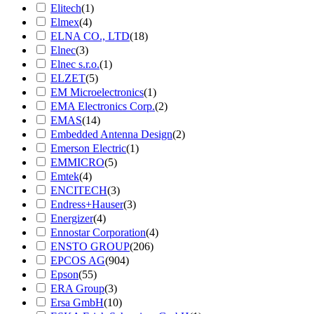
Elitech
(1)
Elmex
(4)
ELNA CO., LTD
(18)
Elnec
(3)
Elnec s.r.o.
(1)
ELZET
(5)
EM Microelectronics
(1)
EMA Electronics Corp.
(2)
EMAS
(14)
Embedded Antenna Design
(2)
Emerson Electric
(1)
EMMICRO
(5)
Emtek
(4)
ENCITECH
(3)
Endress+Hauser
(3)
Energizer
(4)
Ennostar Corporation
(4)
ENSTO GROUP
(206)
EPCOS AG
(904)
Epson
(55)
ERA Group
(3)
Ersa GmbH
(10)