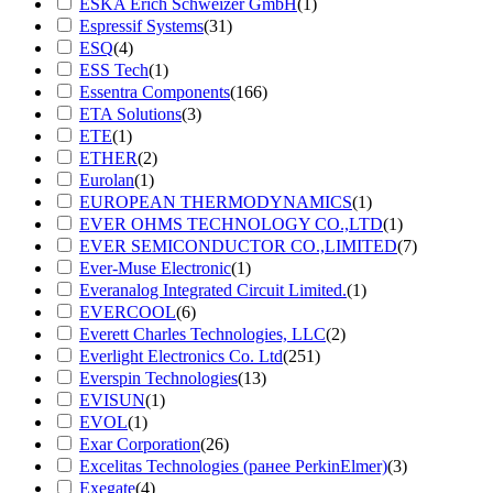
ESKA Erich Schweizer GmbH
(1)
Espressif Systems
(31)
ESQ
(4)
ESS Tech
(1)
Essentra Components
(166)
ETA Solutions
(3)
ETE
(1)
ETHER
(2)
Eurolan
(1)
EUROPEAN THERMODYNAMICS
(1)
EVER OHMS TECHNOLOGY CO.,LTD
(1)
EVER SEMICONDUCTOR CO.,LIMITED
(7)
Ever-Muse Electronic
(1)
Everanalog Integrated Circuit Limited.
(1)
EVERCOOL
(6)
Everett Charles Technologies, LLC
(2)
Everlight Electronics Co. Ltd
(251)
Everspin Technologies
(13)
EVISUN
(1)
EVOL
(1)
Exar Corporation
(26)
Excelitas Technologies (ранее PerkinElmer)
(3)
Exegate
(4)