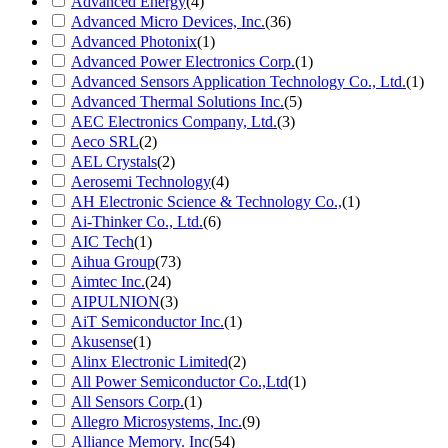
Advanced Energy
(4)
Advanced Micro Devices, Inc.
(36)
Advanced Photonix
(1)
Advanced Power Electronics Corp.
(1)
Advanced Sensors Application Technology Co., Ltd.
(1)
Advanced Thermal Solutions Inc.
(5)
AEC Electronics Company, Ltd.
(3)
Aeco SRL
(2)
AEL Crystals
(2)
Aerosemi Technology
(4)
AH Electronic Science & Technology Co.,
(1)
Ai-Thinker Co., Ltd.
(6)
AIC Tech
(1)
Aihua Group
(73)
Aimtec Inc.
(24)
AIPULNION
(3)
AiT Semiconductor Inc.
(1)
Akusense
(1)
Alinx Electronic Limited
(2)
All Power Semiconductor Co.,Ltd
(1)
All Sensors Corp.
(1)
Allegro Microsystems, Inc.
(9)
Alliance Memory. Inc
(54)