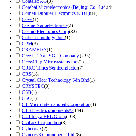
Contelec AG
(3)
Corebai Microelectronics (Beijing) Co., Ltd.
(4)
Cornell Dubilier Electronics (CDE)
(11)
Cosel
(1)
Cosine Nanoelectronics
(2)
Cosmo Electronics Corp
(32)
Coto Technology, Inc.
(1)
CPM
(3)
CRAMEDA
(1)
Cree LED an SGH Company.
(233)
CrossChip Microsystems Inc.
(1)
CRRC Times Semiconductor
(7)
CRS
(18)
Crystal Clear Technology Sdn Bhd
(1)
CRYSTEC
(3)
CSB
(1)
CSC
(1)
CT Micro International Corporation
(1)
CTS Electrocomponents®
(144)
CUI Inc, a BEL Group
(168)
CviLux Corporation
(3)
Cybermax
(2)
Cynergy3 Components Ltd.
(8)