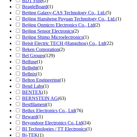
BDT Fuse
(2)
BeagleBoard
(1)
Beijing Galaxy-CAS Technology Co., Ltd.
(5)
Beijing Hansheng Puyuan Technology Co., Ltd.
(1)
Beijing Onmicro Electronics Co., Ltd
(2)
Beijing Sensor Electronics
(2)
Beijing Shimo Microelectronics
(1)
Beisit Electric TECH (Hangzhou) Co., Ltd
(22)
Beken Corporation
(2)
Bel Groups
(129)
Belfuse
(1)
Bellight
(1)
Bellnix
(1)
Belton Engineering
(1)
Bend Labs
(1)
BENTEX
(1)
BERNSTEIN AG
(63)
Bestfilament
(1)
Betlux Electronics Co., Ltd
(76)
Beward
(1)
Beyondoor Electronics Co.,Ltd
(24)
BI Technologies / TT Electronics
(1)
Bi-TEK
(1)