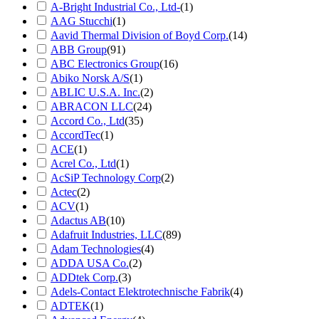
A-Bright Industrial Co., Ltd-
(1)
AAG Stucchi
(1)
Aavid Thermal Division of Boyd Corp.
(14)
ABB Group
(91)
ABC Electronics Group
(16)
Abiko Norsk A/S
(1)
ABLIC U.S.A. Inc.
(2)
ABRACON LLC
(24)
Accord Co., Ltd
(35)
AccordTec
(1)
ACE
(1)
Acrel Co., Ltd
(1)
AcSiP Technology Corp
(2)
Actec
(2)
ACV
(1)
Adactus AB
(10)
Adafruit Industries, LLC
(89)
Adam Technologies
(4)
ADDA USA Co.
(2)
ADDtek Corp.
(3)
Adels-Contact Elektrotechnische Fabrik
(4)
ADTEK
(1)