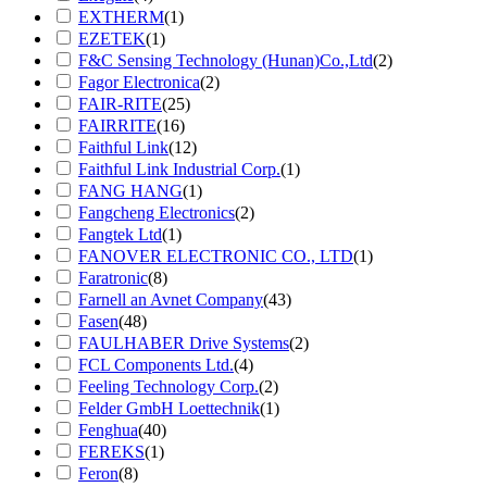
EXTHERM
(1)
EZETEK
(1)
F&C Sensing Technology (Hunan)Co.,Ltd
(2)
Fagor Electronica
(2)
FAIR-RITE
(25)
FAIRRITE
(16)
Faithful Link
(12)
Faithful Link Industrial Corp.
(1)
FANG HANG
(1)
Fangcheng Electronics
(2)
Fangtek Ltd
(1)
FANOVER ELECTRONIC CO., LTD
(1)
Faratronic
(8)
Farnell an Avnet Company
(43)
Fasen
(48)
FAULHABER Drive Systems
(2)
FCL Components Ltd.
(4)
Feeling Technology Corp.
(2)
Felder GmbH Loettechnik
(1)
Fenghua
(40)
FEREKS
(1)
Feron
(8)