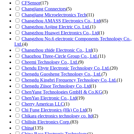
CFSensor
(17)
Changjiang Connectors
(5)
Changjiang Microelectronics Tech
(11)
Changzhou AMASS Electronics Co., Ltd
(65)
Changzhou Aojing Electric Co. Ltd.
(1)
Changzhou Huawei Electronics Co., Ltd
(1)
Changzhou No.6 electronic Components Technology Co.,
Ltd.
(4)
Changzhou zhide Electronic Co., Ltd
(1)
Chaozhou Three-Circle Group Co., Ltd.
(11)
Cheemi Technology Co., Ltd.
(9)
Chendu Ebyte Electronic Technology Co.,Ltd.
(20)
Chengdu Guosheng Technology Co., Ltd.
(7)
Chengdu Kingbri Frequency Technology Co.,Ltd.
(1)
Chengdu Ziisor Technology Co.,Ltd
(1)
ChenYang Technologies GmbH & Co.KG
(3)
ChenYao Electronic Co., Ltd
(19)
Cherry Americas LLC
(1)
Chi Fung Electronics (Hk) Co Ltd
(3)
Chikara electronics technology co. ltd
(2)
Chilisin Electronics Corp.
(83)
China
(135)
China Base Electronic Technology
(1)