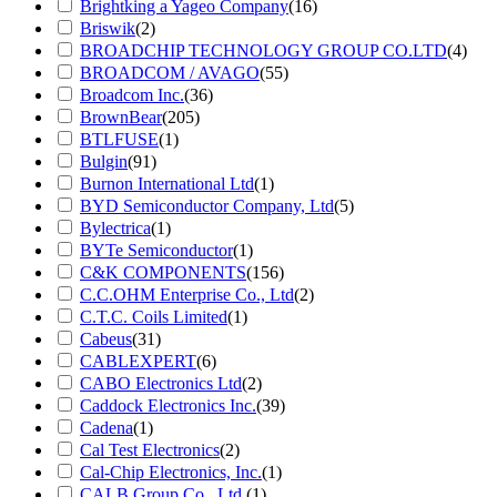
Brightking a Yageo Company
(16)
Briswik
(2)
BROADCHIP TECHNOLOGY GROUP CO.LTD
(4)
BROADCOM / AVAGO
(55)
Broadcom Inc.
(36)
BrownBear
(205)
BTLFUSE
(1)
Bulgin
(91)
Burnon International Ltd
(1)
BYD Semiconductor Company, Ltd
(5)
Bylectrica
(1)
BYTe Semiconductor
(1)
C&K COMPONENTS
(156)
C.C.OHM Enterprise Co., Ltd
(2)
C.T.C. Coils Limited
(1)
Cabeus
(31)
CABLEXPERT
(6)
CABO Electronics Ltd
(2)
Caddock Electronics Inc.
(39)
Cadena
(1)
Cal Test Electronics
(2)
Cal-Chip Electronics, Inc.
(1)
CALB Group Co., Ltd.
(1)