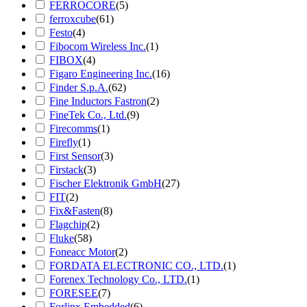
FERROCORE
(5)
ferroxcube
(61)
Festo
(4)
Fibocom Wireless Inc.
(1)
FIBOX
(4)
Figaro Engineering Inc.
(16)
Finder S.p.A.
(62)
Fine Inductors Fastron
(2)
FineTek Co., Ltd.
(9)
Firecomms
(1)
Firefly
(1)
First Sensor
(3)
Firstack
(3)
Fischer Elektronik GmbH
(27)
FIT
(2)
Fix&Fasten
(8)
Flagchip
(2)
Fluke
(58)
Foneacc Motor
(2)
FORDATA ELECTRONIC CO., LTD.
(1)
Forenex Technology Co., LTD.
(1)
FORESEE
(7)
Forlinx Embedded
(6)