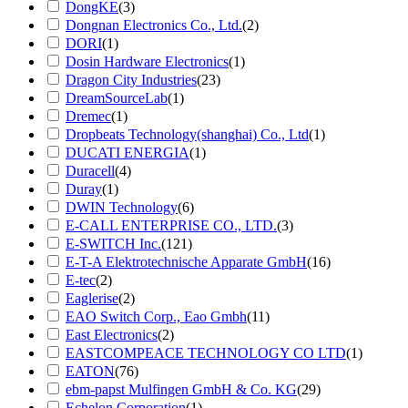
DongKE
(3)
Dongnan Electronics Co., Ltd.
(2)
DORI
(1)
Dosin Hardware Electronics
(1)
Dragon City Industries
(23)
DreamSourceLab
(1)
Dremec
(1)
Dropbeats Technology(shanghai) Co., Ltd
(1)
DUCATI ENERGIA
(1)
Duracell
(4)
Duray
(1)
DWIN Technology
(6)
E-CALL ENTERPRISE CO., LTD.
(3)
E-SWITCH Inc.
(121)
E-T-A Elektrotechnische Apparate GmbH
(16)
E-tec
(2)
Eaglerise
(2)
EAO Switch Corp., Eao Gmbh
(11)
East Electronics
(2)
EASTCOMPEACE TECHNOLOGY CO LTD
(1)
EATON
(76)
ebm-papst Mulfingen GmbH & Co. KG
(29)
Echelon Corporation
(1)