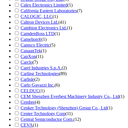
Calex Electronics Limited
(1)
California Eastern Laboratories
(7)
CALOGIC, LLC
(1)
Caltron Devices Ltd.
(41)
Cambion Electronics Ltd.
(1)
CamdenBoss LTD
(1)
Camelion®
(1)
Camsco Electric
(5)
CanaanTek
(1)
CapXon
(11)
Carclo
(7)
Carel Industries S.p.A.
(2)
Carling Technologies
(89)
Carlisle
(2)
Carlo Gavazzi Inc.
(6)
CELDUC
(1)
CEM Shenzhen Everbest Machinery Industry Co., Ltd
(1)
Cembre
(4)
Cenker Technology (Shenzhen) Group Co., Ltd
(1)
Center Technology Corp
(11)
Central Semiconductor Corp.
(12)
CEVA
(1)