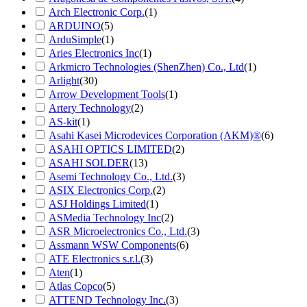
Arch Electronic Corp.
(1)
ARDUINO
(5)
ArduSimple
(1)
Aries Electronics Inc
(1)
Arkmicro Technologies (ShenZhen) Co., Ltd
(1)
Arlight
(30)
Arrow Development Tools
(1)
Artery Technology
(2)
AS-kit
(1)
Asahi Kasei Microdevices Corporation (AKM)®
(6)
ASAHI OPTICS LIMITED
(2)
ASAHI SOLDER
(13)
Asemi Technology Co., Ltd.
(3)
ASIX Electronics Corp.
(2)
ASJ Holdings Limited
(1)
ASMedia Technology Inc
(2)
ASR Microelectronics Co., Ltd.
(3)
Assmann WSW Components
(6)
ATE Electronics s.r.l.
(3)
Aten
(1)
Atlas Copco
(5)
ATTEND Technology Inc.
(3)