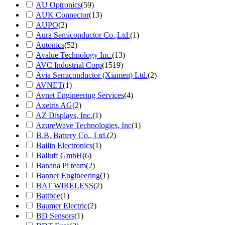
AU Optronics
(59)
AUK Connector
(13)
AUPO
(2)
Aura Semiconductor Co.,Ltd.
(1)
Autonics
(52)
Avalue Technology Inc.
(13)
AVC Industrial Corp
(1519)
Avia Semiconductor (Xiamen) Ltd.
(2)
AVNET
(1)
Avnet Engineering Services
(4)
Axetris AG
(2)
AZ Displays, Inc.
(1)
AzureWave Technologies, Inc
(1)
B.B. Battery Co., Ltd.
(2)
Bailin Electronics
(1)
Balluff GmbH
(6)
Banana Pi team
(2)
Banner Engineering
(1)
BAT WIRELESS
(2)
Battbee
(1)
Baumer Electric
(2)
BD Sensors
(1)