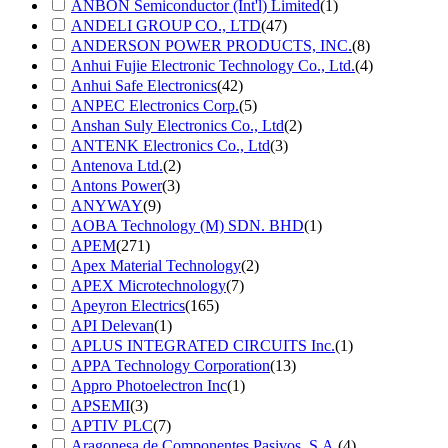
ANBON Semiconductor (Int'l) Limited
(1)
ANDELI GROUP CO., LTD
(47)
ANDERSON POWER PRODUCTS, INC.
(8)
Anhui Fujie Electronic Technology Co., Ltd.
(4)
Anhui Safe Electronics
(42)
ANPEC Electronics Corp.
(5)
Anshan Suly Electronics Co., Ltd
(2)
ANTENK Electronics Co., Ltd
(3)
Antenova Ltd.
(2)
Antons Power
(3)
ANYWAY
(9)
AOBA Technology (M) SDN. BHD
(1)
APEM
(271)
Apex Material Technology
(2)
APEX Microtechnology
(7)
Apeyron Electrics
(165)
API Delevan
(1)
APLUS INTEGRATED CIRCUITS Inc.
(1)
APPA Technology Corporation
(13)
Appro Photoelectron Inc
(1)
APSEMI
(3)
APTIV PLC
(7)
Aragonesa de Componentes Pasivos, S.A.
(4)