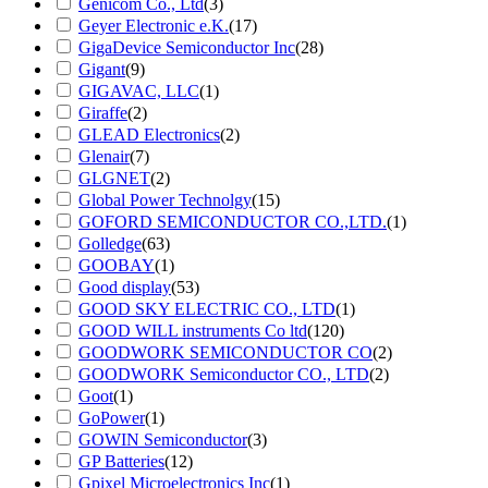
Genicom Co., Ltd
(3)
Geyer Electronic e.K.
(17)
GigaDevice Semiconductor Inc
(28)
Gigant
(9)
GIGAVAC, LLC
(1)
Giraffe
(2)
GLEAD Electronics
(2)
Glenair
(7)
GLGNET
(2)
Global Power Technolgy
(15)
GOFORD SEMICONDUCTOR CO.,LTD.
(1)
Golledge
(63)
GOOBAY
(1)
Good display
(53)
GOOD SKY ELECTRIC CO., LTD
(1)
GOOD WILL instruments Co ltd
(120)
GOODWORK SEMICONDUCTOR CO
(2)
GOODWORK Semiconductor CO., LTD
(2)
Goot
(1)
GoPower
(1)
GOWIN Semiconductor
(3)
GP Batteries
(12)
Gpixel Microelectronics Inc
(1)