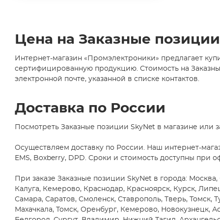
Axial
(6)
ABLIC U.S.A. Inc.
(2)
CDIP14
ABRACON LLC
(24)
(1)
Цена на Заказные позиции
Accord Co., Ltd
(35)
CDIP16
(2)
AccordTec
(1)
Интернет-магазин «Промэлектроники» предлагает купи
CDIP28
сертифицированную продукцию. Стоимость на Заказные 
ACE
(1)
(1)
электронной почте, указанной в списке контактов.
D2PAK/TO263
Acrel Co., Ltd
(1)
(5)
AcSiP Technology Corp
(2)
D2PAK/TO263-
Доставка по России
5
Actec
(2)
(1)
ACV
(1)
Посмотреть Заказные позиции SkyNet в магазине или з
D2PAK/TO263-
7
Adactus AB
(10)
Осуществляем доставку по России. Наш интернет-мага
(1)
Adafruit Industries, LLC
(89)
EMS, Boxberry, DPD. Сроки и стоимость доступны при о
DB1
(1)
Adam Technologies
(4)
При заказе Заказные позиции SkyNet в города: Москва,
DFN10
ADDA USA Co.
(2)
Калуга, Кемерово, Краснодар, Красноярск, Курск, Липе
(5)
ADDtek Corp.
(3)
Самара, Саратов, Смоленск, Ставрополь, Тверь, Томск, Т
DFN12
Махачкала, Томск, Оренбург, Кемерово, Новокузнецк, Ас
(1)
Adels-Contact
Elektrotechnische Fabrik
(4)