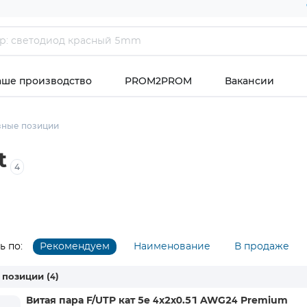
аше производство
PROM2PROM
Вакансии
зные позиции
t
4
 по:
Рекомендуем
Наименование
В продаже
 позиции
(4)
Витая пара F/UTP кат 5e 4х2х0.51 AWG24 Premium