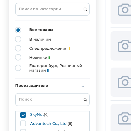
0201
(3)
0204_MELF
(1)
0402
Все товары
(20)
В наличии
0603
(53)
Спецпредложения
0804
Новинки
(1)
Екатеринбург, Розничный
0805
магазин
(42)
1008
(1)
Производители
1206
(36)
1210
(10)
1515
SkyNet
(4)
(1)
Advantech Co., Ltd.
(6)
1808