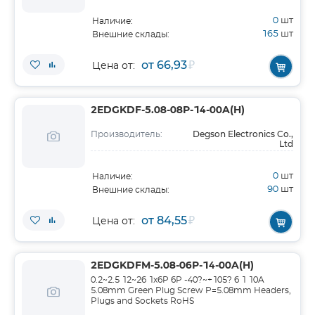
0
шт
Наличие:
165
шт
Внешние склады:
от 66,93
₽
Цена от:
2EDGKDF-5.08-08P-14-00A(H)
Degson Electronics Co.,
Производитель:
Ltd
0
шт
Наличие:
90
шт
Внешние склады:
от 84,55
₽
Цена от:
2EDGKDFM-5.08-06P-14-00A(H)
0.2~2.5 12~26 1x6P 6P -40?~+105? 6 1 10A
5.08mm Green Plug Screw P=5.08mm Headers,
Plugs and Sockets RoHS