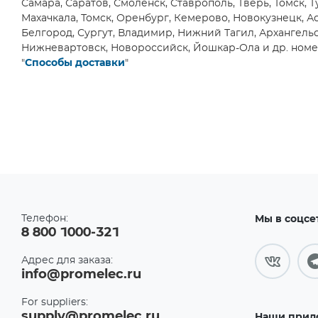
Самара, Саратов, Смоленск, Ставрополь, Тверь, Томск, Т
DFN14
(1)
ADTEK
(1)
Махачкала, Томск, Оренбург, Кемерово, Новокузнецк, Ас
Белгород, Сургут, Владимир, Нижний Тагил, Архангельск
DFN16
Advanced Energy
(4)
(1)
Нижневартовск, Новороссийск, Йошкар-Ола и др. номер
Advanced Micro Devices, Inc.
"
Способы доставки
DFN6
"
(36)
(4)
Advanced Monolithic
DFN8
System
(14)
(5)
Advanced Photonix
(1)
DIP
(1)
Advanced Power Electronics
Corp.
(1)
DIP14
(3)
Advanced Sensors
Application Technology Co.,
DIP16
Ltd.
(1)
(5)
Advanced Thermal Solutions
DIP20
Inc.
(5)
Телефон:
Мы в соцсе
(3)
8 800 1000-321
AEC Electronics Company,
DIP28
Ltd.
(3)
(3)
Адрес для заказа:
Aeco SRL
(2)
DIP4
info@promelec.ru
(6)
AEL Crystals
(2)
DIP40
For suppliers:
Aerosemi Technology
(4)
(3)
supply@promelec.ru
Наши прил