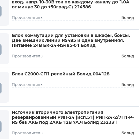
вход. напр.10-30В ток по каждому каналу до 1.0А
от минус 30 до +50град.C) 214586
Болид
Производитель:
Блок коммутации для установки в шкафы, боксы.
Две внешних линии RS485 и одна внутренняя.
Питание 24В БК-24-RS485-01 Болид
Болид
Производитель:
Блок С2000-СП1 релейный Болид 004128
Болид
Производитель:
Источник вторичного электропитания
резервированный РИП-24 (исп.51) РИП-24-2/7П1-Р-
RS без АКБ под 2АКБ 12В 7А.ч Болид 232331
Болид
Производитель: