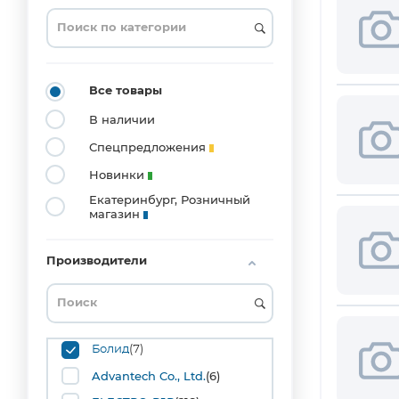
0201
(3)
0204_MELF
(1)
0402
Все товары
(20)
В наличии
0603
(53)
Спецпредложения
0804
Новинки
(1)
Екатеринбург, Розничный
0805
магазин
(42)
1008
(1)
Производители
1206
(36)
1210
(10)
1515
Болид
(7)
(1)
Advantech Co., Ltd.
(6)
1808