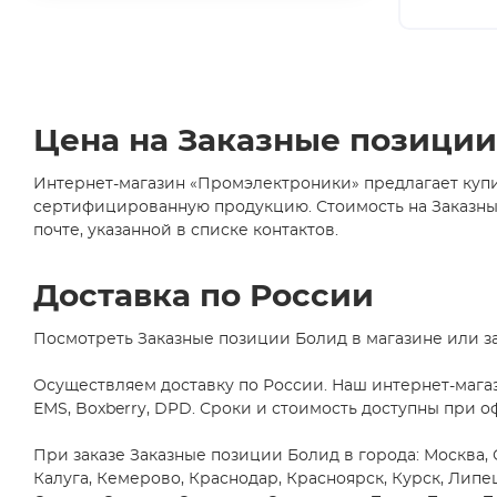
Axial
(6)
ABLIC U.S.A. Inc.
(2)
CDIP14
ABRACON LLC
(24)
(1)
Accord Co., Ltd
(35)
CDIP16
(2)
AccordTec
(1)
Цена на Заказные позици
CDIP28
ACE
(1)
(1)
Интернет-магазин «Промэлектроники» предлагает купи
D2PAK/TO263
Acrel Co., Ltd
(1)
(5)
сертифицированную продукцию. Стоимость на Заказные 
AcSiP Technology Corp
(2)
почте, указанной в списке контактов.
D2PAK/TO263-
5
Actec
(2)
(1)
ACV
(1)
Доставка по России
D2PAK/TO263-
7
Adactus AB
(10)
(1)
Посмотреть Заказные позиции Болид в магазине или з
Adafruit Industries, LLC
(89)
DB1
(1)
Adam Technologies
(4)
Осуществляем доставку по России. Наш интернет-мага
EMS, Boxberry, DPD. Сроки и стоимость доступны при о
DFN10
ADDA USA Co.
(2)
(5)
ADDtek Corp.
(3)
При заказе Заказные позиции Болид в города: Москва, 
DFN12
(1)
Adels-Contact
Калуга, Кемерово, Краснодар, Красноярск, Курск, Липе
Elektrotechnische Fabrik
(4)