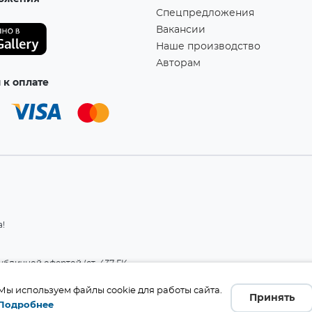
Спецпредложения
Вакансии
Наше производство
Авторам
к оплате
а!
бличной офертой (ст. 437 ГК
 и комплект поставки без
те производителя.
Мы используем файлы cookie для работы сайта.
Принять
Подробнее