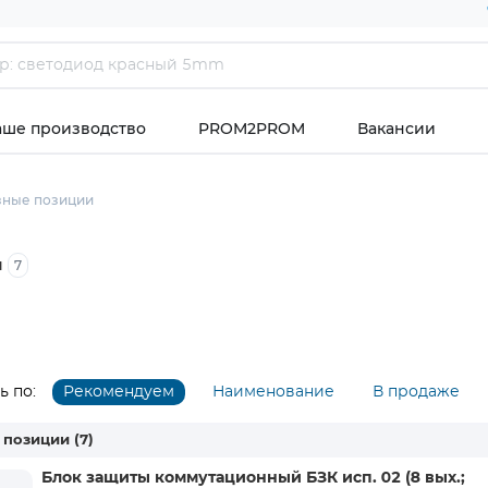
аше производство
PROM2PROM
Вакансии
зные позиции
д
7
 по:
Рекомендуем
Наименование
В продаже
 позиции
(7)
Блок защиты коммутационный БЗК исп. 02 (8 вых.;