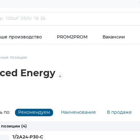
аше производство
PROM2PROM
Вакансии
зные позиции
ced Energy
4
 по:
Рекомендуем
Наименование
В продаже
 позиции
(4)
1/2A24-P30-C