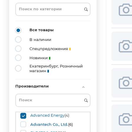
0201
(3)
0204_MELF
(1)
0402
Все товары
(20)
В наличии
0603
(53)
Спецпредложения
0804
Новинки
(1)
Екатеринбург, Розничный
0805
магазин
(42)
1008
(1)
Производители
1206
(36)
1210
(10)
1515
Advanced Energy
(4)
(1)
Advantech Co., Ltd.
(6)
1808