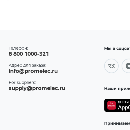
Axial
(6)
ABLIC U.S.A. Inc.
(2)
CDIP14
ABRACON LLC
(24)
(1)
Accord Co., Ltd
(35)
CDIP16
(2)
AccordTec
(1)
CDIP28
ACE
(1)
(1)
Телефон:
Мы в соцсе
D2PAK/TO263
Acrel Co., Ltd
(1)
8 800 1000-321
(5)
AcSiP Technology Corp
(2)
D2PAK/TO263-
Адрес для заказа:
5
Actec
(2)
info@promelec.ru
(1)
ACV
(1)
D2PAK/TO263-
For suppliers:
7
Adactus AB
(10)
(1)
supply@promelec.ru
Наши прил
Adafruit Industries, LLC
(89)
DB1
(1)
Adam Technologies
(4)
DFN10
ADDA USA Co.
(2)
(5)
ADDtek Corp.
(3)
DFN12
Принимаем 
(1)
Adels-Contact
Elektrotechnische Fabrik
(4)