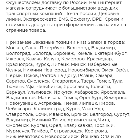
Осуществляем доставку по России. Наш интернет-
магазин сотрудничает с большинством ведущих
транспортных компаний: Почта-России, Деловые
линии, Экспресс-авто, EMS, Boxberry, DPD. Сроки и
стоимость доступны при оформлении заказа или на
странице товара.
При заказе Заказные позиции First Sensor в города:
Москва, Санкт-Петербург, Белгород, Владимир,
Волгоград, Вологда, Воронеж, Гомель, Екатеринбург,
Ижевск, Казань, Калуга, Кемерово, Краснодар,
Красноярск, Курск, Липецк, Минск, Набережные
Челны, Нижний Новгород, Новосибирск, Омск, Орёл,
Пермь, Псков, Ростов-на-Дону, Рязань, Самара,
Саратов, Смоленск, Ставрополь, Тверь, Томск, Тула,
Тюмень, Уфа, Челябинск, Ярославль, Тольятти,
Барнаул, Ульяновск, Иркутск, Хабаровск, Ярославль,
Владивосток, Махачкала, Томск, Оренбург, Кемерово,
Новокузнецк, Астрахань, Пенза, Липецк, Киров,
Чебоксары, Калининград, Курск, Улан-Удэ,
Ставрополь, Сочи, Иваново, Брянск, Белгород, Сургут,
Владимир, Нижний Тагил, Архангельск, Чита,
Смоленск, Курган, Орёл, Владикавказ, Грозный,
Мурманск, Тамбов, Петрозаводск, Кострома,
Нижневартовск, Новороссийск, Йошкар-Ола и др.