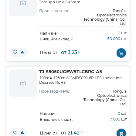
Through Hole,D=3mm
TongJia
Производитель:
Optoelectronics
Technology (China) Co.,
Ltd.
0
шт
Наличие:
50 000
шт
Внешние склады:
от 3,23
₽
Цена от:
TJ-S5050UGEW5TLCBRG-A5
150mA 1260mW SMD5050-6P LED Indication -
Discrete RoHS
TongJia
Производитель:
Optoelectronics
Technology (China) Co.,
Ltd.
0
шт
Наличие:
7 000
шт
Внешние склады:
от 21,42
₽
Цена от: