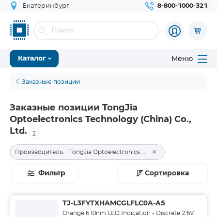
Екатеринбург
8-800-1000-321
Меню
Каталог
Заказные позиции
Заказные позиции TongJia
Optoelectronics Technology (China) Co.,
Ltd.
2
×
Производитель:
TongJia Optoelectronics Technology (China) Co., Ltd.
Фильтр
Сортировка
TJ-L3FYTXHAMCGLFLC0A-A5
Orange 610nm LED Indication - Discrete 2.6V