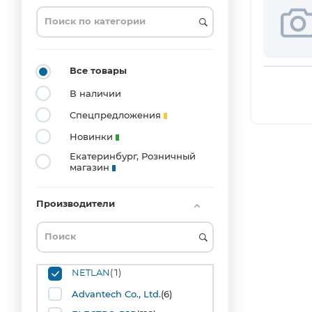
0201
(3)
0204_MELF
(1)
0402
Все товары
(20)
В наличии
0603
(53)
Спецпредложения
0804
Новинки
(1)
Екатеринбург, Розничный
0805
магазин
(42)
1008
(1)
Производители
1206
(36)
1210
(10)
1515
NETLAN
(1)
(1)
Advantech Co., Ltd.
(6)
1808