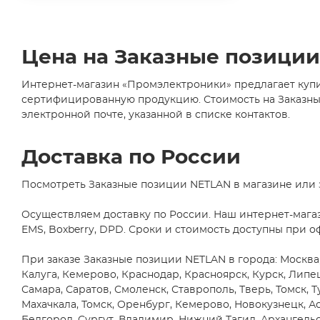
Axial
(6)
ABLIC U.S.A. Inc.
(2)
CDIP14
ABRACON LLC
(24)
(1)
Цена на Заказные позици
Accord Co., Ltd
(35)
CDIP16
(2)
AccordTec
(1)
Интернет-магазин «Промэлектроники» предлагает купи
CDIP28
сертифицированную продукцию. Стоимость на Заказные 
ACE
(1)
(1)
электронной почте, указанной в списке контактов.
D2PAK/TO263
Acrel Co., Ltd
(1)
(5)
AcSiP Technology Corp
(2)
D2PAK/TO263-
Доставка по России
5
Actec
(2)
(1)
ACV
(1)
Посмотреть Заказные позиции NETLAN в магазине или 
D2PAK/TO263-
7
Adactus AB
(10)
Осуществляем доставку по России. Наш интернет-мага
(1)
Adafruit Industries, LLC
(89)
EMS, Boxberry, DPD. Сроки и стоимость доступны при о
DB1
(1)
Adam Technologies
(4)
При заказе Заказные позиции NETLAN в города: Москва,
DFN10
ADDA USA Co.
(2)
Калуга, Кемерово, Краснодар, Красноярск, Курск, Липе
(5)
ADDtek Corp.
(3)
Самара, Саратов, Смоленск, Ставрополь, Тверь, Томск, Т
DFN12
Махачкала, Томск, Оренбург, Кемерово, Новокузнецк, Ас
(1)
Adels-Contact
Elektrotechnische Fabrik
(4)