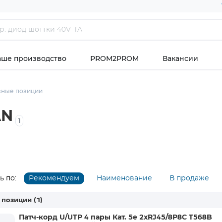
аше производство
PROM2PROM
Вакансии
зные позиции
AN
1
 по:
Рекомендуем
Наименование
В продаже
 позиции
(1)
Патч-корд U/UTP 4 пары Кат. 5e 2хRJ45/8P8C T568B