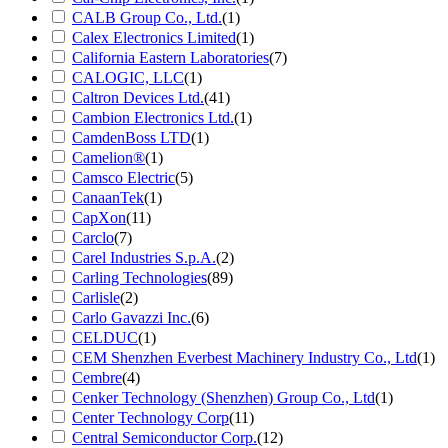
CALB Group Co., Ltd.
(1)
Calex Electronics Limited
(1)
California Eastern Laboratories
(7)
CALOGIC, LLC
(1)
Caltron Devices Ltd.
(41)
Cambion Electronics Ltd.
(1)
CamdenBoss LTD
(1)
Camelion®
(1)
Camsco Electric
(5)
CanaanTek
(1)
CapXon
(11)
Carclo
(7)
Carel Industries S.p.A.
(2)
Carling Technologies
(89)
Carlisle
(2)
Carlo Gavazzi Inc.
(6)
CELDUC
(1)
CEM Shenzhen Everbest Machinery Industry Co., Ltd
(1)
Cembre
(4)
Cenker Technology (Shenzhen) Group Co., Ltd
(1)
Center Technology Corp
(11)
Central Semiconductor Corp.
(12)