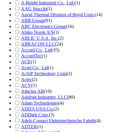
A-Bright Industrial Co., Ltd-
(1)
AAG Stucchi
(1)
Aavid Thermal Division of Boyd Corp.
(14)
ABB Group
(91)
ABC Electronics Group
(16)
Abiko Norsk A/S
(1)
ABLIC U.S.A. Inc.
(2)
ABRACON LLC
(24)
Accord Co., Ltd
(35)
AccordTec
(1)
ACE
(1)
Acrel Co., Ltd
(1)
AcSiP Technology Corp
(2)
Actec
(2)
ACV
(1)
Adactus AB
(10)
Adafruit Industries, LLC
(89)
Adam Technologies
(4)
ADDA USA Co.
(2)
ADDtek Corp.
(3)
Adels-Contact Elektrotechnische Fabrik
(4)
ADTEK
(1)