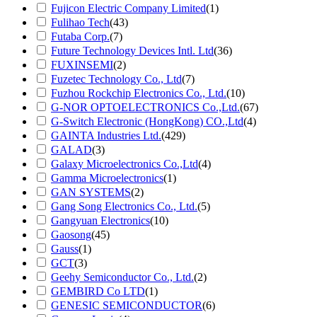
Fujicon Electric Company Limited
(1)
Fulihao Tech
(43)
Futaba Corp.
(7)
Future Technology Devices Intl. Ltd
(36)
FUXINSEMI
(2)
Fuzetec Technology Co., Ltd
(7)
Fuzhou Rockchip Electronics Co., Ltd.
(10)
G-NOR OPTOELECTRONICS Co.,Ltd.
(67)
G-Switch Electronic (HongKong) CO.,Ltd
(4)
GAINTA Industries Ltd.
(429)
GALAD
(3)
Galaxy Microelectronics Co.,Ltd
(4)
Gamma Microelectronics
(1)
GAN SYSTEMS
(2)
Gang Song Electronics Co., Ltd.
(5)
Gangyuan Electronics
(10)
Gaosong
(45)
Gauss
(1)
GCT
(3)
Geehy Semiconductor Co., Ltd.
(2)
GEMBIRD Co LTD
(1)
GENESIC SEMICONDUCTOR
(6)