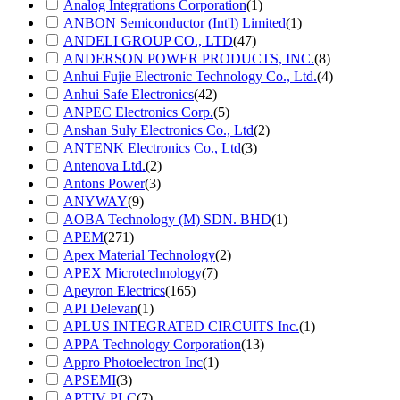
Analog Integrations Corporation
(1)
ANBON Semiconductor (Int'l) Limited
(1)
ANDELI GROUP CO., LTD
(47)
ANDERSON POWER PRODUCTS, INC.
(8)
Anhui Fujie Electronic Technology Co., Ltd.
(4)
Anhui Safe Electronics
(42)
ANPEC Electronics Corp.
(5)
Anshan Suly Electronics Co., Ltd
(2)
ANTENK Electronics Co., Ltd
(3)
Antenova Ltd.
(2)
Antons Power
(3)
ANYWAY
(9)
AOBA Technology (M) SDN. BHD
(1)
APEM
(271)
Apex Material Technology
(2)
APEX Microtechnology
(7)
Apeyron Electrics
(165)
API Delevan
(1)
APLUS INTEGRATED CIRCUITS Inc.
(1)
APPA Technology Corporation
(13)
Appro Photoelectron Inc
(1)
APSEMI
(3)
APTIV PLC
(7)