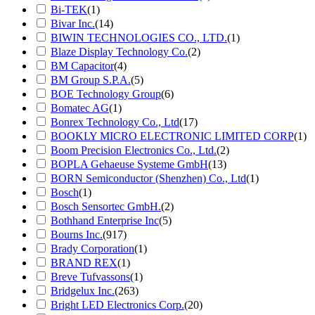
Bi-TEK
(1)
Bivar Inc.
(14)
BIWIN TECHNOLOGIES CO., LTD.
(1)
Blaze Display Technology Co.
(2)
BM Capacitor
(4)
BM Group S.P.A.
(5)
BOE Technology Group
(6)
Bomatec AG
(1)
Bonrex Technology Co., Ltd
(17)
BOOKLY MICRO ELECTRONIC LIMITED CORP
(1)
Boom Precision Electronics Co., Ltd.
(2)
BOPLA Gehaeuse Systeme GmbH
(13)
BORN Semiconductor (Shenzhen) Co., Ltd
(1)
Bosch
(1)
Bosch Sensortec GmbH.
(2)
Bothhand Enterprise Inc
(5)
Bourns Inc.
(917)
Brady Corporation
(1)
BRAND REX
(1)
Breve Tufvassons
(1)
Bridgelux Inc.
(263)
Bright LED Electronics Corp.
(20)