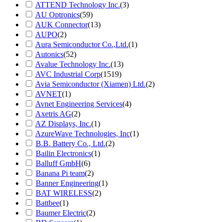
ATTEND Technology Inc.
(3)
AU Optronics
(59)
AUK Connector
(13)
AUPO
(2)
Aura Semiconductor Co.,Ltd.
(1)
Autonics
(52)
Avalue Technology Inc.
(13)
AVC Industrial Corp
(1519)
Avia Semiconductor (Xiamen) Ltd.
(2)
AVNET
(1)
Avnet Engineering Services
(4)
Axetris AG
(2)
AZ Displays, Inc.
(1)
AzureWave Technologies, Inc
(1)
B.B. Battery Co., Ltd.
(2)
Bailin Electronics
(1)
Balluff GmbH
(6)
Banana Pi team
(2)
Banner Engineering
(1)
BAT WIRELESS
(2)
Battbee
(1)
Baumer Electric
(2)