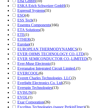
Ersa GmbH
(10)
ESKA Erich Schweizer GmbH
(1)
Espressif Systems
(31)
ESQ
(4)
ESS Tech
(1)
Essentra Components
(166)
ETA Solutions
(3)
ETE
(1)
ETHER
(2)
Eurolan
(1)
EUROPEAN THERMODYNAMICS
(1)
EVER OHMS TECHNOLOGY CO.,LTD
(1)
EVER SEMICONDUCTOR CO.,LIMITED
(7)
Ever-Muse Electronic
(1)
Everanalog Integrated Circuit Limited.
(1)
EVERCOOL
(6)
Everett Charles Technologies, LLC
(2)
Everlight Electronics Co. Ltd
(251)
Everspin Technologies
(13)
EVISUN
(1)
EVOL
(1)
Exar Corporation
(26)
Excelitas Technologies (ранее PerkinElmer)
(3)