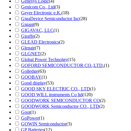
Genesys Logic
(4)
Genicom Co., Ltd
(3)
Geyer Electronic e.K.
(18)
GigaDevice Semiconductor Inc
(28)
Gigant
(9)
GIGAVAC, LLC
(1)
Giraffe
(2)
GLEAD Electronics
(2)
Glenair
(7)
GLGNET
(2)
Global Power Technolgy
(15)
GOFORD SEMICONDUCTOR CO.,LTD.
(1)
Golledge
(63)
GOOBAY
(1)
Good display
(53)
GOOD SKY ELECTRIC CO., LTD
(1)
GOOD WILL instruments Co ltd
(120)
GOODWORK SEMICONDUCTOR CO
(2)
GOODWORK Semiconductor CO., LTD
(2)
Goot
(1)
GoPower
(1)
GOWIN Semiconductor
(3)
GP Batteries
(12)