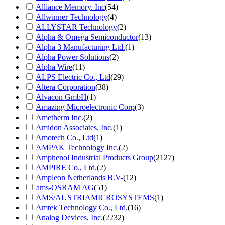
Alliance Memory. Inc
(54)
Allwinner Technology
(4)
ALLYSTAR Technology
(2)
Alpha & Omega Semiconductor
(13)
Alpha 3 Manufacturing Ltd.
(1)
Alpha Power Solutions
(2)
Alpha Wire
(11)
ALPS Electric Co., Ltd
(29)
Altera Corporation
(38)
Alvacon GmbH
(1)
Amazing Microelectronic Corp
(3)
Ametherm Inc.
(2)
Amidon Associates, Inc.
(1)
Amotech Co., Ltd
(1)
AMPAK Technology Inc.
(2)
Amphenol Industrial Products Group
(2127)
AMPIRE Co., Ltd.
(2)
Ampleon Netherlands B.V-
(12)
ams-OSRAM AG
(51)
AMS/AUSTRIAMICROSYSTEMS
(1)
Amtek Technology Co., Ltd.
(16)
Analog Devices, Inc.
(2232)