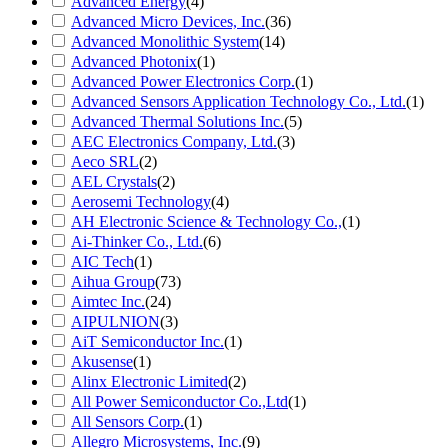
Advanced Energy
(4)
Advanced Micro Devices, Inc.
(36)
Advanced Monolithic System
(14)
Advanced Photonix
(1)
Advanced Power Electronics Corp.
(1)
Advanced Sensors Application Technology Co., Ltd.
(1)
Advanced Thermal Solutions Inc.
(5)
AEC Electronics Company, Ltd.
(3)
Aeco SRL
(2)
AEL Crystals
(2)
Aerosemi Technology
(4)
AH Electronic Science & Technology Co.,
(1)
Ai-Thinker Co., Ltd.
(6)
AIC Tech
(1)
Aihua Group
(73)
Aimtec Inc.
(24)
AIPULNION
(3)
AiT Semiconductor Inc.
(1)
Akusense
(1)
Alinx Electronic Limited
(2)
All Power Semiconductor Co.,Ltd
(1)
All Sensors Corp.
(1)
Allegro Microsystems, Inc.
(9)