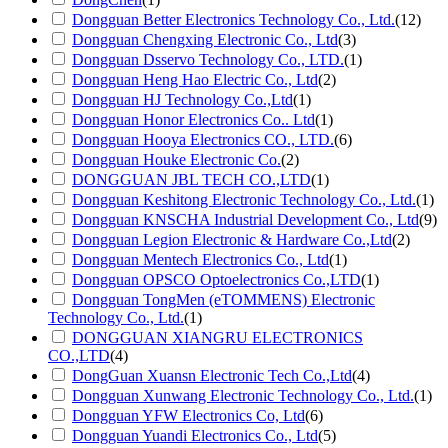
Dongguan Better Electronics Technology Co., Ltd.
(12)
Dongguan Chengxing Electronic Co., Ltd
(3)
Dongguan Dsservo Technology Co., LTD.
(1)
Dongguan Heng Hao Electric Co., Ltd
(2)
Dongguan HJ Technology Co.,Ltd
(1)
Dongguan Honor Electronics Co.. Ltd
(1)
Dongguan Hooya Electronics CO., LTD.
(6)
Dongguan Houke Electronic Co.
(2)
DONGGUAN JBL TECH CO.,LTD
(1)
Dongguan Keshitong Electronic Technology Co., Ltd.
(1)
Dongguan KNSCHA Industrial Development Co., Ltd
(9)
Dongguan Legion Electronic & Hardware Co.,Ltd
(2)
Dongguan Mentech Electronics Co., Ltd
(1)
Dongguan OPSCO Optoelectronics Co.,LTD
(1)
Dongguan TongMen (eTOMMENS) Electronic
Technology Co., Ltd.
(1)
DONGGUAN XIANGRU ELECTRONICS
CO.,LTD
(4)
DongGuan Xuansn Electronic Tech Co.,Ltd
(4)
Dongguan Xunwang Electronic Technology Co., Ltd.
(1)
Dongguan YFW Electronics Co, Ltd
(6)
Dongguan Yuandi Electronics Co., Ltd
(5)