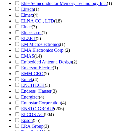
Elite Semiconductor Memory Technology Inc.
(1)
Elitech
(1)
Elmex
(4)
ELNA CO., LTD
(18)
Elnec
(3)
Elnec s.r.o.
(1)
ELZET
(5)
EM Microelectronics
(1)
EMA Electronics Corp.
(2)
EMAS
(14)
Embedded Antenna Design
(2)
Emerson Electric
(1)
EMMICRO
(5)
Emtek
(4)
ENCITECH
(3)
Endress+Hauser
(3)
Energizer
(4)
Ennostar Corporation
(4)
ENSTO GROUP
(206)
EPCOS AG
(904)
Epson
(55)
ERA Group
(3)