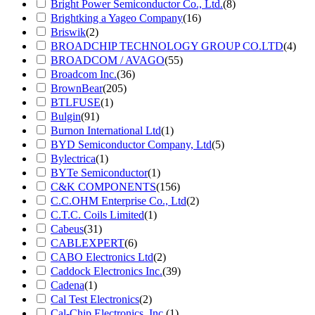
Bright Power Semiconductor Co., Ltd.
(8)
Brightking a Yageo Company
(16)
Briswik
(2)
BROADCHIP TECHNOLOGY GROUP CO.LTD
(4)
BROADCOM / AVAGO
(55)
Broadcom Inc.
(36)
BrownBear
(205)
BTLFUSE
(1)
Bulgin
(91)
Burnon International Ltd
(1)
BYD Semiconductor Company, Ltd
(5)
Bylectrica
(1)
BYTe Semiconductor
(1)
C&K COMPONENTS
(156)
C.C.OHM Enterprise Co., Ltd
(2)
C.T.C. Coils Limited
(1)
Cabeus
(31)
CABLEXPERT
(6)
CABO Electronics Ltd
(2)
Caddock Electronics Inc.
(39)
Cadena
(1)
Cal Test Electronics
(2)
Cal-Chip Electronics, Inc.
(1)