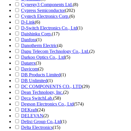
Cynergy3 Components Ltd.
(8)
Cypress Semiconductor
(202)
Cystech Electronics Corp.
(6)
D-Link
(6)
D-Switch Electronics Co., Ltd
(1)
Daishinku Corp.
(17)
Danfoss
(1)
Danotherm Electric
(4)
Dapu Telecom Technology Co., Ltd.
(2)
Darkoo Optics Co., Ltd
(5)
Datarex
(3)
Davicom
(2)
DB Products Limited
(1)
DB Unlimited
(1)
DC COMPONENTS CO., LTD
(29)
Dean Technology, Inc.
(2)
Deca SwitchLab.
(58)
Degson Electronics Co., Ltd
(574)
DEKraft
(24)
DELEVAN
(2)
Delixi Group Co.,Ltd
(1)
Delta Electronics
(15)