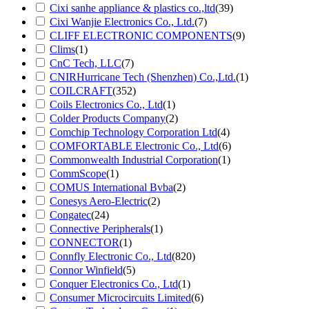
Cixi sanhe appliance & plastics co.,ltd
(39)
Cixi Wanjie Electronics Co., Ltd.
(7)
CLIFF ELECTRONIC COMPONENTS
(9)
Clims
(1)
CnC Tech, LLC
(7)
CNIRHurricane Tech (Shenzhen) Co.,Ltd.
(1)
COILCRAFT
(352)
Coils Electronics Co., Ltd
(1)
Colder Products Company
(2)
Comchip Technology Corporation Ltd
(4)
COMFORTABLE Electronic Co., Ltd
(6)
Commonwealth Industrial Corporation
(1)
CommScope
(1)
COMUS International Bvba
(2)
Conesys Aero-Electric
(2)
Congatec
(24)
Connective Peripherals
(1)
CONNECTOR
(1)
Connfly Electronic Co., Ltd
(820)
Connor Winfield
(5)
Conquer Electronics Co., Ltd
(1)
Consumer Microcircuits Limited
(6)