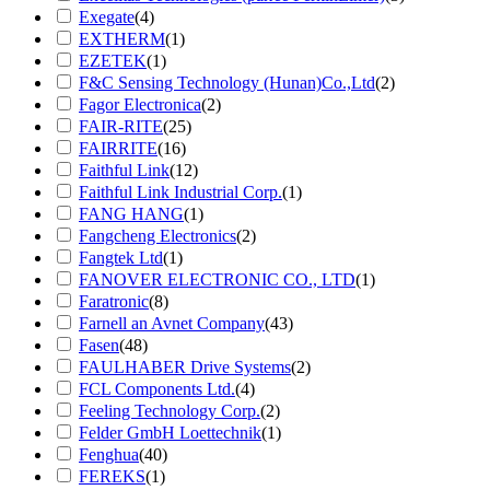
Exegate
(4)
EXTHERM
(1)
EZETEK
(1)
F&C Sensing Technology (Hunan)Co.,Ltd
(2)
Fagor Electronica
(2)
FAIR-RITE
(25)
FAIRRITE
(16)
Faithful Link
(12)
Faithful Link Industrial Corp.
(1)
FANG HANG
(1)
Fangcheng Electronics
(2)
Fangtek Ltd
(1)
FANOVER ELECTRONIC CO., LTD
(1)
Faratronic
(8)
Farnell an Avnet Company
(43)
Fasen
(48)
FAULHABER Drive Systems
(2)
FCL Components Ltd.
(4)
Feeling Technology Corp.
(2)
Felder GmbH Loettechnik
(1)
Fenghua
(40)
FEREKS
(1)