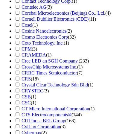
Contact Technology Corp.
(1)
Contelec AG
(3)
Corebai Microelectronics (Beijing) Co., Ltd.
(4)
Cornell Dubilier Electronics (CDE)
(11)
Cosel
(1)
Cosine Nanoelectronics
(2)
Cosmo Electronics Corp
(32)
Coto Technology, Inc.
(1)
CPM
(3)
CRAMEDA
(1)
Cree LED an SGH Company.
(233)
CrossChip Microsystems Inc.
(1)
CRRC Times Semiconductor
(7)
CRS
(18)
Crystal Clear Technology Sdn Bhd
(1)
CRYSTEC
(3)
CSB
(1)
CSC
(1)
CT Micro International Corporation
(1)
CTS Electrocomponents®
(144)
CUI Inc, a BEL Group
(168)
CviLux Corporation
(3)
Cybermax
(2)