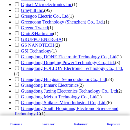
Gpixel Microelectronics Inc
(1)
Grayhill Inc.
(95)
Greegoo Electric Co., Ltd
(1)
Greenconn Technology (Shenzhen) Co., Ltd.
(1)
Greene Tweed
(1)
Grote&Hartmann
(1)
GRUPPO ENERGIA
(1)
GS NANOTECH
(2)
GSI Technology
(1)
Guangdong DONE Electronic Technology Co., Ltd
(1)
Guangdong Dongling Power Technology Co., Ltd.
(3)
Guangdong FOLLON Electronic Technology Co., Ltd.
(2)
Guangdong Huaguan Semiconductor Co., Ltd
(23)
Guangdong Inmark Electronics
(2)
Guangdong Juxing Electronics Technology Co., Ltd
(2)
Guangdong Meixin Technology Co., Ltd
(1)
Guangdong Shikues Micro Industrial Co., Ltd.
(6)
Guangdong South Hongming Electronic Science and
Technology C
(1)
Guangzhou Beixing Electronic Technology Co., Ltd
(5)
Главная
Каталог
Кабинет
Корзина
Guangzhou Gaoya InfoTech Co., Ltd
(1)