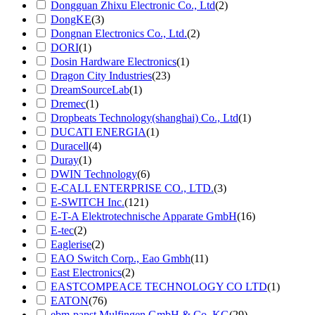
Dongguan Zhixu Electronic Co., Ltd
(2)
DongKE
(3)
Dongnan Electronics Co., Ltd.
(2)
DORI
(1)
Dosin Hardware Electronics
(1)
Dragon City Industries
(23)
DreamSourceLab
(1)
Dremec
(1)
Dropbeats Technology(shanghai) Co., Ltd
(1)
DUCATI ENERGIA
(1)
Duracell
(4)
Duray
(1)
DWIN Technology
(6)
E-CALL ENTERPRISE CO., LTD.
(3)
E-SWITCH Inc.
(121)
E-T-A Elektrotechnische Apparate GmbH
(16)
E-tec
(2)
Eaglerise
(2)
EAO Switch Corp., Eao Gmbh
(11)
East Electronics
(2)
EASTCOMPEACE TECHNOLOGY CO LTD
(1)
EATON
(76)
ebm-papst Mulfingen GmbH & Co. KG
(29)