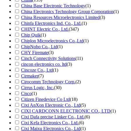
China Base Electronic Technology
(1)
China Electronics Technology Group Corporation
(1)
China Resources Microelectronics Limited
(3)
Chinfa Electronics Ind. Co., Ltd.
(1)
CHINT Electric Co., Ltd.
(347)
Chip Quik
(1)
Chiplon Microelectronics Co.,Ltd
(1)
ChipNobo Co., Ltd
(1)
CHY Firemate
(3)
Cinch Connectivity Solutions
(11)
cincon electronics co. ltd
(3)
Cincoze Co., Ltd
(1)
Cirmaker
(7)
Cirocomm Technology Corp.
(2)
Cirrus Logic, Inc.
(30)
Cisco
(1)
Citizen Finedevice Co Ltd
(18)
Cixi AnXon Electronic Co., Ltd
(5)
CIXI CARDCONN ELECTRONIC CO., LTD
(1)
Cixi Dafa precise Linker Co., Ltd.
(6)
Cixi Kefa Electronics Co., Ltd.
(6)
Cixi Maixu Electronics Co., Ltd
(1)