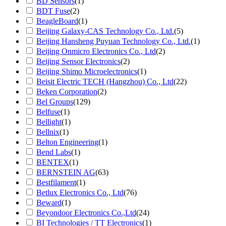
BD Sensors
(1)
BDT Fuse
(2)
BeagleBoard
(1)
Beijing Galaxy-CAS Technology Co., Ltd.
(5)
Beijing Hansheng Puyuan Technology Co., Ltd.
(1)
Beijing Onmicro Electronics Co., Ltd
(2)
Beijing Sensor Electronics
(2)
Beijing Shimo Microelectronics
(1)
Beisit Electric TECH (Hangzhou) Co., Ltd
(22)
Beken Corporation
(2)
Bel Groups
(129)
Belfuse
(1)
Bellight
(1)
Bellnix
(1)
Belton Engineering
(1)
Bend Labs
(1)
BENTEX
(1)
BERNSTEIN AG
(63)
Bestfilament
(1)
Betlux Electronics Co., Ltd
(76)
Beward
(1)
Beyondoor Electronics Co.,Ltd
(24)
BI Technologies / TT Electronics
(1)