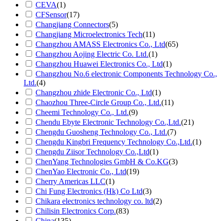
CEVA
(1)
CFSensor
(17)
Changjiang Connectors
(5)
Changjiang Microelectronics Tech
(11)
Changzhou AMASS Electronics Co., Ltd
(65)
Changzhou Aojing Electric Co. Ltd.
(1)
Changzhou Huawei Electronics Co., Ltd
(1)
Changzhou No.6 electronic Components Technology Co.,
Ltd.
(4)
Changzhou zhide Electronic Co., Ltd
(1)
Chaozhou Three-Circle Group Co., Ltd.
(11)
Cheemi Technology Co., Ltd.
(9)
Chendu Ebyte Electronic Technology Co.,Ltd.
(21)
Chengdu Guosheng Technology Co., Ltd.
(7)
Chengdu Kingbri Frequency Technology Co.,Ltd.
(1)
Chengdu Ziisor Technology Co.,Ltd
(1)
ChenYang Technologies GmbH & Co.KG
(3)
ChenYao Electronic Co., Ltd
(19)
Cherry Americas LLC
(1)
Chi Fung Electronics (Hk) Co Ltd
(3)
Chikara electronics technology co. ltd
(2)
Chilisin Electronics Corp.
(83)
China
(135)