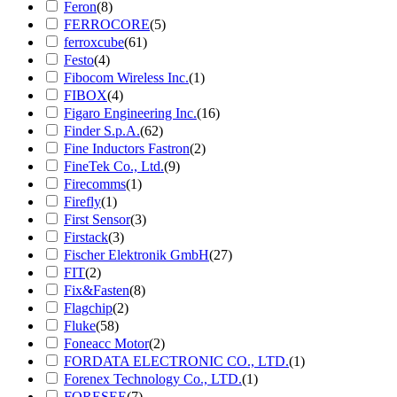
Feron
(8)
FERROCORE
(5)
ferroxcube
(61)
Festo
(4)
Fibocom Wireless Inc.
(1)
FIBOX
(4)
Figaro Engineering Inc.
(16)
Finder S.p.A.
(62)
Fine Inductors Fastron
(2)
FineTek Co., Ltd.
(9)
Firecomms
(1)
Firefly
(1)
First Sensor
(3)
Firstack
(3)
Fischer Elektronik GmbH
(27)
FIT
(2)
Fix&Fasten
(8)
Flagchip
(2)
Fluke
(58)
Foneacc Motor
(2)
FORDATA ELECTRONIC CO., LTD.
(1)
Forenex Technology Co., LTD.
(1)
FORESEE
(7)