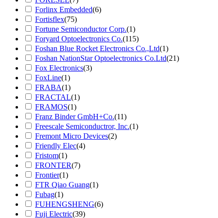
Forlinx Embedded
(6)
Fortisflex
(75)
Fortune Semiconductor Corp.
(1)
Foryard Optoelectronics Co.
(115)
Foshan Blue Rocket Electronics Co.,Ltd
(1)
Foshan NationStar Optoelectronics Co.Ltd
(21)
Fox Electronics
(3)
FoxLine
(1)
FRABA
(1)
FRACTAL
(1)
FRAMOS
(1)
Franz Binder GmbH+Co.
(11)
Freescale Semiconductror, Inc.
(1)
Fremont Micro Devices
(2)
Friendly Elec
(4)
Fristom
(1)
FRONTER
(7)
Frontier
(1)
FTR Qiao Guang
(1)
Fubag
(1)
FUHENGSHENG
(6)
Fuji Electric
(39)