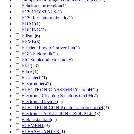
Echelon Corporation
(1)
ECS CRYSTALS
(1)
ECS, Inc. International
(21)
EDAC
(1)
EDDING
(9)
Edison
(6)
EEMB
(5)
Efficient Power Conversion
(1)
EGE-Elektronik
(1)
EIC Semiconductor Inc.
(5)
EKF
(23)
Elbox
(1)
Elcomtech
(1)
Electrolube
(47)
ELECTRONIC ASSEMBLY GmbH
(1)
Electronic Cleaning Solutions GmbH
(2)
Electronic Devices
(1)
ELECTRONICON Kondensatoren GmbH
(3)
Electronics SOLUTION GROUP Ltd.
(3)
Elektrostandard
(1)
ELEMENT
(3)
ELESA+GANTER
(1)