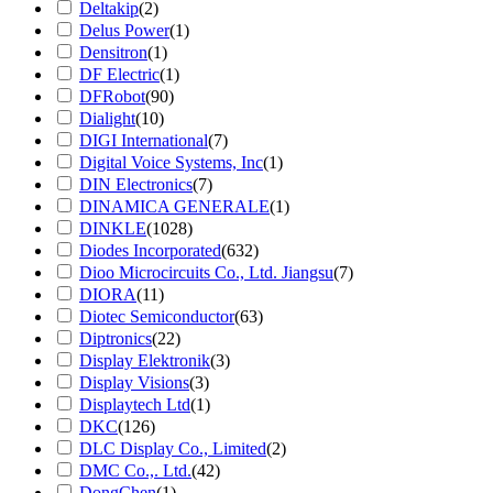
Deltakip
(2)
Delus Power
(1)
Densitron
(1)
DF Electric
(1)
DFRobot
(90)
Dialight
(10)
DIGI International
(7)
Digital Voice Systems, Inc
(1)
DIN Electronics
(7)
DINAMICA GENERALE
(1)
DINKLE
(1028)
Diodes Incorporated
(632)
Dioo Microcircuits Co., Ltd. Jiangsu
(7)
DIORA
(11)
Diotec Semiconductor
(63)
Diptronics
(22)
Display Elektronik
(3)
Display Visions
(3)
Displaytech Ltd
(1)
DKC
(126)
DLC Display Co., Limited
(2)
DMC Co.,. Ltd.
(42)
DongChen
(1)