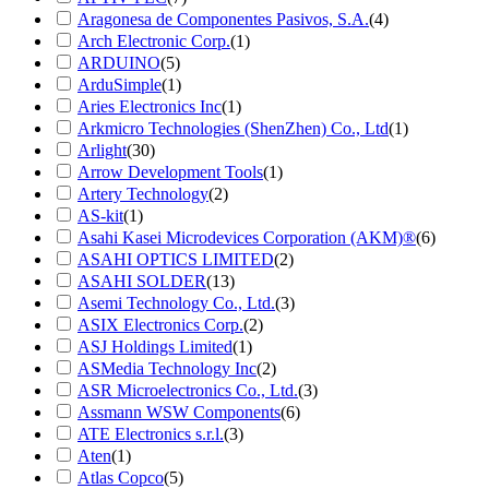
Aragonesa de Componentes Pasivos, S.A.
(4)
Arch Electronic Corp.
(1)
ARDUINO
(5)
ArduSimple
(1)
Aries Electronics Inc
(1)
Arkmicro Technologies (ShenZhen) Co., Ltd
(1)
Arlight
(30)
Arrow Development Tools
(1)
Artery Technology
(2)
AS-kit
(1)
Asahi Kasei Microdevices Corporation (AKM)®
(6)
ASAHI OPTICS LIMITED
(2)
ASAHI SOLDER
(13)
Asemi Technology Co., Ltd.
(3)
ASIX Electronics Corp.
(2)
ASJ Holdings Limited
(1)
ASMedia Technology Inc
(2)
ASR Microelectronics Co., Ltd.
(3)
Assmann WSW Components
(6)
ATE Electronics s.r.l.
(3)
Aten
(1)
Atlas Copco
(5)