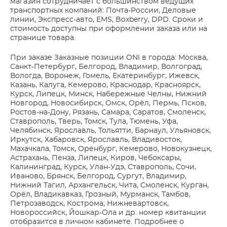
магазин сотрудничает с большинством ведущих
транспортных компаний: Почта-России, Деловые
линии, Экспресс-авто, EMS, Boxberry, DPD. Сроки и
стоимость доступны при оформлении заказа или на
странице товара.
При заказе Заказные позиции ONI в города: Москва,
Санкт-Петербург, Белгород, Владимир, Волгоград,
Вологда, Воронеж, Гомель, Екатеринбург, Ижевск,
Казань, Калуга, Кемерово, Краснодар, Красноярск,
Курск, Липецк, Минск, Набережные Челны, Нижний
Новгород, Новосибирск, Омск, Орёл, Пермь, Псков,
Ростов-на-Дону, Рязань, Самара, Саратов, Смоленск,
Ставрополь, Тверь, Томск, Тула, Тюмень, Уфа,
Челябинск, Ярославль, Тольятти, Барнаул, Ульяновск,
Иркутск, Хабаровск, Ярославль, Владивосток,
Махачкала, Томск, Оренбург, Кемерово, Новокузнецк,
Астрахань, Пенза, Липецк, Киров, Чебоксары,
Калининград, Курск, Улан-Удэ, Ставрополь, Сочи,
Иваново, Брянск, Белгород, Сургут, Владимир,
Нижний Тагил, Архангельск, Чита, Смоленск, Курган,
Орёл, Владикавказ, Грозный, Мурманск, Тамбов,
Петрозаводск, Кострома, Нижневартовск,
Новороссийск, Йошкар-Ола и др. номер квитанции
отобразится в личном кабинете. Подробнее о