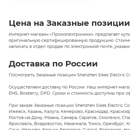
Axial
Abiko Norsk A/S
(1)
(6)
ABLIC U.S.A. Inc.
(2)
CDIP14
(1)
ABRACON LLC
(24)
Цена на Заказные позиции Sh
CDIP16
Accord Co., Ltd
(35)
(2)
Интернет-магазин «Промэлектроники» предлагает купить
AccordTec
(1)
CDIP28
оригинальную сертифицированную продукцию. Стоимость 
(1)
ACE
(1)
написать в отдел продаж по электронной почте, указанн
D2PAK/TO263
Acrel Co., Ltd
(1)
(5)
D2PAK/TO263-
AcSiP Technology Corp
(2)
Доставка по России
5
Actec
(2)
(1)
Посмотреть Заказные позиции Shenzhen Sikes Electric C
D2PAK/TO263-
ACV
(1)
7
Adactus AB
(10)
Осуществляем доставку по России. Наш интернет-мага
(1)
EMS, Boxberry, DPD. Сроки и стоимость доступны при о
DB1
Adafruit Industries, LLC
(89)
(1)
Adam Technologies
(4)
При заказе Заказные позиции Shenzhen Sikes Electric Co
DFN10
Ижевск, Казань, Калуга, Кемерово, Краснодар, Красно
ADDA USA Co.
(2)
(5)
Ростов-на-Дону, Рязань, Самара, Саратов, Смоленск, Ста
DFN12
ADDtek Corp.
(3)
Ярославль, Владивосток, Махачкала, Томск, Оренбург, К
(1)
Adels-Contact