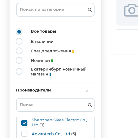
0201
(3)
0204_MELF
(1)
0402
Все товары
(20)
В наличии
0603
(53)
Спецпредложения
0804
Новинки
(1)
Екатеринбург, Розничный
0805
магазин
(42)
1008
(1)
Производители
1206
(36)
1210
(10)
Shenzhen Sikes Electric Co.,
1515
Ltd.
(1)
(1)
Advantech Co., Ltd.
(6)
1808