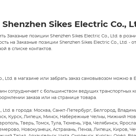
enzhen Sikes Electric Co., L
 Заказные позиции Shenzhen Sikes Electric Co., Ltd. в роз
на Заказные позиции Shenzhen Sikes Electric Co., Ltd. - о
ой в списке контактов.
o., Ltd. в магазине или забрать заказ самовывозом можно в 
зин сотрудничает с большинством ведущих транспортных ко
формлении заказа или на странице товара.
., Ltd. в города: Москва, Санкт-Петербург, Белгород, Влади
ярск, Курск, Липецк, Минск, Набережные Челны, Нижний Нов
врополь, Тверь, Томск, Тула, Тюмень, Уфа, Челябинск, Яросла
емерово, Новокузнецк, Астрахань, Пенза, Липецк, Киров, Че