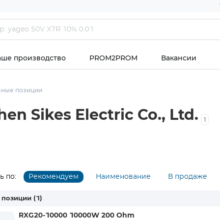
аше производство
PROM2PROM
Вакансии
зные позиции
 Sikes Electric Co., Ltd.
1
 по:
Рекомендуем
Наименование
В продаже
 позиции
(1)
RXG20-10000 10000W 200 Ohm