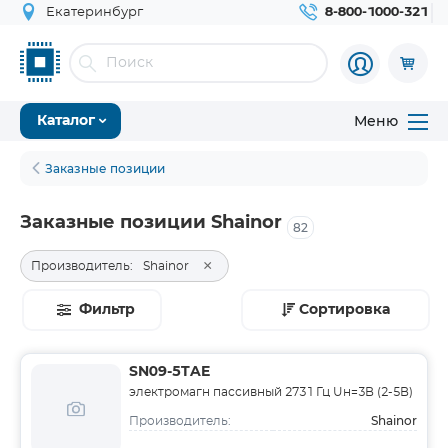
Екатеринбург
8-800-1000-321
Меню
Каталог
Заказные позиции
Заказные позиции Shainor
82
×
Производитель:
Shainor
Фильтр
Сортировка
SN09-5TAE
электромагн пассивный 2731 Гц Uн=3В (2-5В)
Shainor
Производитель: